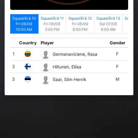
rä 9
Squad/Erä 10
Squad/Erä 11
Squad/Erä 12
Squad/Erä 13
Squad/
/09
Fri 06/09
Fri 06/09
Fri 06/09
Sat 07/09
Sat 0
PM
10:00 AM
2:00 PM
6:00 PM
9:00 AM
1:00
Country
Player
Gender
1
F
Germanaviciene, Rasa
2
F
Hiltunen, Eliisa
3
M
Saar, Siim Henrik