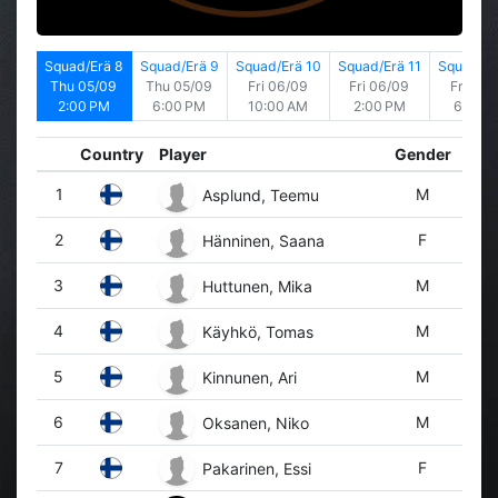
rä 7
Squad/Erä 8
Squad/Erä 9
Squad/Erä 10
Squad/Erä 11
Squad/Er
/09
Thu 05/09
Thu 05/09
Fri 06/09
Fri 06/09
Fri 06/
PM
2:00 PM
6:00 PM
10:00 AM
2:00 PM
6:00 
Country
Player
Gender
1
M
Asplund, Teemu
2
F
Hänninen, Saana
3
M
Huttunen, Mika
4
M
Käyhkö, Tomas
5
M
Kinnunen, Ari
6
M
Oksanen, Niko
7
F
Pakarinen, Essi