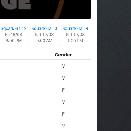
Squad/Erä 12
Squad/Erä 13
Squad/Erä 14
Fri 18/08
Sat 19/08
Sat 19/08
6:00 PM
9:00 AM
1:00 PM
Gender
M
M
F
M
F
M