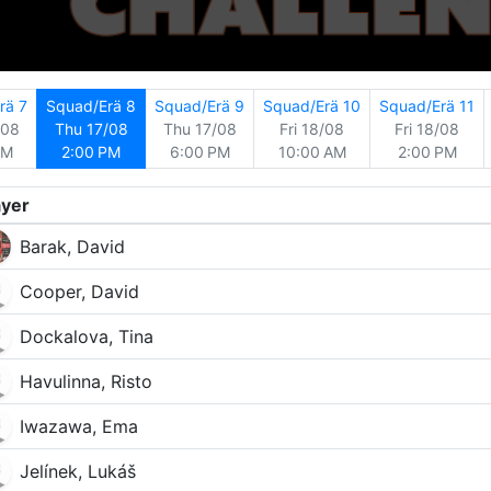
rä 7
Squad/Erä 8
Squad/Erä 9
Squad/Erä 10
Squad/Erä 11
/08
Thu 17/08
Thu 17/08
Fri 18/08
Fri 18/08
PM
2:00 PM
6:00 PM
10:00 AM
2:00 PM
ayer
Barak, David
Cooper, David
Dockalova, Tina
Havulinna, Risto
Iwazawa, Ema
Jelínek, Lukáš