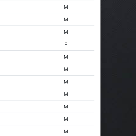
M
M
M
F
M
M
M
M
M
M
M