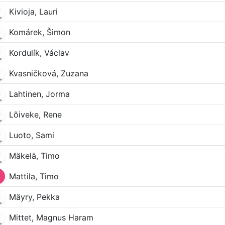
Kivioja, Lauri
Komárek, Šimon
Kordulík, Václav
Kvasničková, Zuzana
Lahtinen, Jorma
Lõiveke, Rene
Luoto, Sami
Mäkelä, Timo
Mattila, Timo
Mäyry, Pekka
Mittet, Magnus Haram