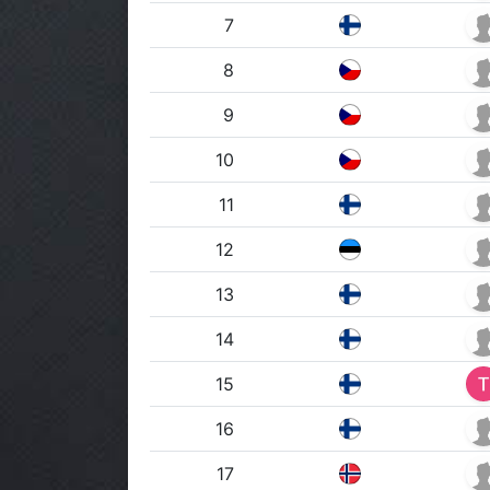
7
8
9
10
11
12
13
14
15
16
17