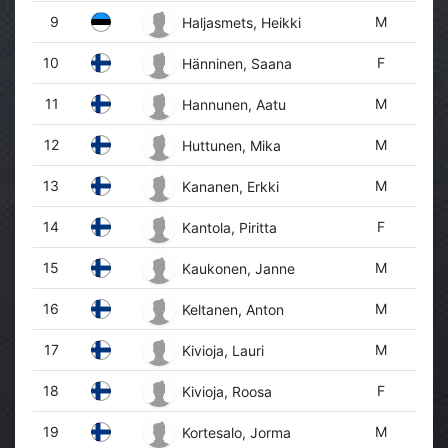
9
M
Haljasmets, Heikki
10
F
Hänninen, Saana
11
M
Hannunen, Aatu
12
M
Huttunen, Mika
13
M
Kananen, Erkki
14
F
Kantola, Piritta
15
M
Kaukonen, Janne
16
M
Keltanen, Anton
17
M
Kivioja, Lauri
18
F
Kivioja, Roosa
19
M
Kortesalo, Jorma