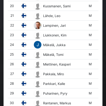
20
M
Kuosmanen, Sami
21
M
Lähde, Leo
22
M
Lampinen, Jari
23
M
Liukkonen, Kim
24
M
Mäkelä, Jukka
25
M
Mäkelä, Tomi
26
M
Miettinen, Kasperi
27
M
Pakkala, Miro
28
M
Parkkari, Kalle
29
M
Puharinen, Pyry
30
M
Rantanen, Markus