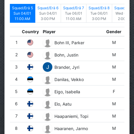
rä 4
Squad/Erä 5
Squad/Erä 6
Squad/Erä 7
Squad/Erä 8
Squad/Erä 
/01
Sun 04/01
Sun 04/01
Tue 06/01
Tue 06/01
Wed 07/01
PM
11:00 AM
3:00 PM
11:00 AM
3:00 PM
2:00 PM
Country
Player
Gender
1
M
Bohn III, Parker
2
M
Bohn, Justin
3
M
Brander, Jyri
4
M
Danilas, Veikko
5
F
Eigo, Isabella
6
M
Elo, Aatu
7
M
Haapaniemi, Topi
8
M
Haaranen, Jarmo