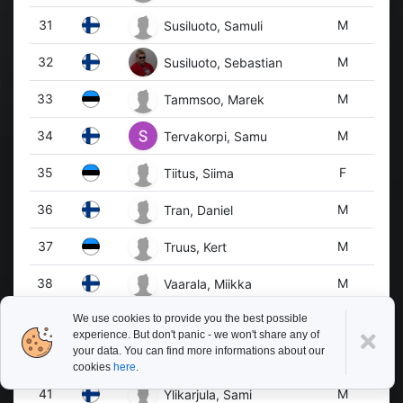
31
M
Susiluoto, Samuli
32
M
Susiluoto, Sebastian
33
M
Tammsoo, Marek
34
M
Tervakorpi, Samu
35
F
Tiitus, Siima
36
M
Tran, Daniel
37
M
Truus, Kert
38
M
Vaarala, Miikka
We use cookies to provide you the best possible
39
M
Virtanen, Kai
experience. But don't panic - we won't share any of
your data. You can find more informations about our
40
M
Vuorialho, Johannes
cookies
here
.
41
M
Ylikarjula, Sami