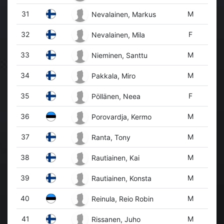
31
M
Nevalainen, Markus
32
F
Nevalainen, Mila
33
M
Nieminen, Santtu
34
M
Pakkala, Miro
35
F
Pöllänen, Neea
36
M
Porovardja, Kermo
37
M
Ranta, Tony
38
M
Rautiainen, Kai
39
M
Rautiainen, Konsta
40
M
Reinula, Reio Robin
41
M
Rissanen, Juho