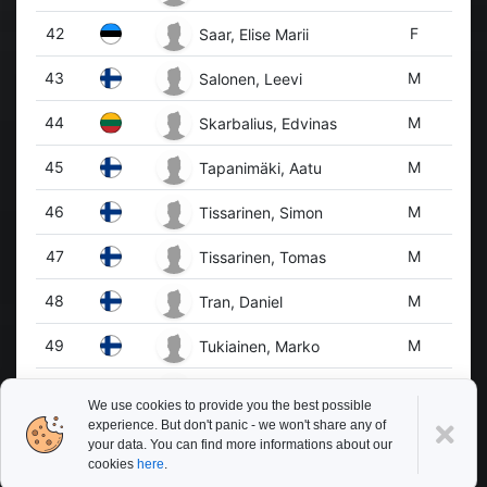
42
F
Saar, Elise Marii
43
M
Salonen, Leevi
44
M
Skarbalius, Edvinas
45
M
Tapanimäki, Aatu
46
M
Tissarinen, Simon
47
M
Tissarinen, Tomas
48
M
Tran, Daniel
49
M
Tukiainen, Marko
50
F
Vallivaara, Helmi
We use cookies to provide you the best possible
experience. But don't panic - we won't share any of
51
M
Valtonen, Antonio
your data. You can find more informations about our
cookies
here
.
52
F
Vikström, Melina