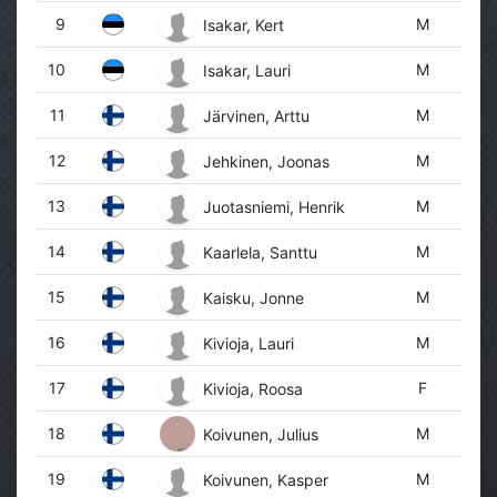
9
M
Isakar, Kert
10
M
Isakar, Lauri
11
M
Järvinen, Arttu
12
M
Jehkinen, Joonas
13
M
Juotasniemi, Henrik
14
M
Kaarlela, Santtu
15
M
Kaisku, Jonne
16
M
Kivioja, Lauri
17
F
Kivioja, Roosa
18
M
Koivunen, Julius
19
M
Koivunen, Kasper