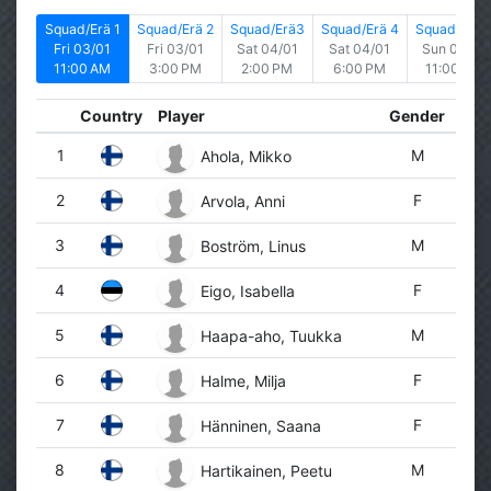
Squad/Erä 1
Squad/Erä 2
Squad/Erä3
Squad/Erä 4
Squad/Erä 
Fri 03/01
Fri 03/01
Sat 04/01
Sat 04/01
Sun 05/01
11:00 AM
3:00 PM
2:00 PM
6:00 PM
11:00 AM
Country
Player
Gender
1
M
Ahola, Mikko
2
F
Arvola, Anni
3
M
Boström, Linus
4
F
Eigo, Isabella
5
M
Haapa-aho, Tuukka
6
F
Halme, Milja
7
F
Hänninen, Saana
8
M
Hartikainen, Peetu