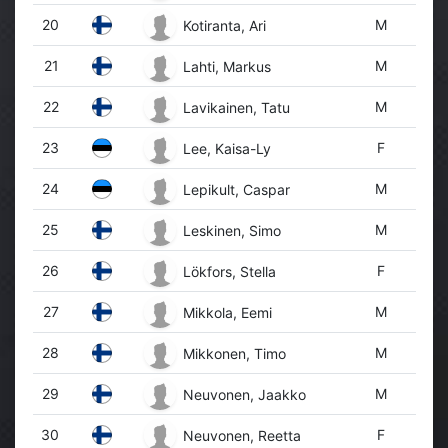
20
M
Kotiranta, Ari
21
M
Lahti, Markus
22
M
Lavikainen, Tatu
23
F
Lee, Kaisa-Ly
24
M
Lepikult, Caspar
25
M
Leskinen, Simo
26
F
Lökfors, Stella
27
M
Mikkola, Eemi
28
M
Mikkonen, Timo
29
M
Neuvonen, Jaakko
30
F
Neuvonen, Reetta